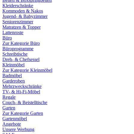
Betten & Boxspringbetten
Kleiderschränke
Kommoden & Nakos
Jugend- & Babyzimmer
Seniorenzimmer
Matratzen & Topper
Lattenroste
Büro
Zur Kategorie Büro
Büroprogramme
Schreibtische
Dreh- & Chefsessel
Kleinmöbel
Zur Kategorie Kleinmöbel
Badmöbel
Garderoben
Mehrzweckschränke
TV- & Hi-Fi-Möbel
Regale
Couch- & Beistelltische
Garten
Zur Kategorie Garten
Gartenmöbel
Angebote
Unsere Werbung