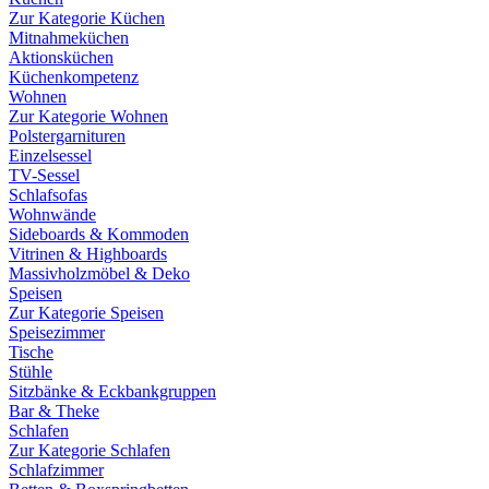
Zur Kategorie Küchen
Mitnahmeküchen
Aktionsküchen
Küchenkompetenz
Wohnen
Zur Kategorie Wohnen
Polstergarnituren
Einzelsessel
TV-Sessel
Schlafsofas
Wohnwände
Sideboards & Kommoden
Vitrinen & Highboards
Massivholzmöbel & Deko
Speisen
Zur Kategorie Speisen
Speisezimmer
Tische
Stühle
Sitzbänke & Eckbankgruppen
Bar & Theke
Schlafen
Zur Kategorie Schlafen
Schlafzimmer