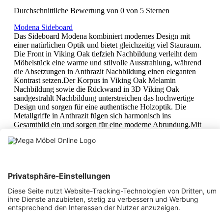
Durchschnittliche Bewertung von 0 von 5 Sternen
Modena Sideboard
Das Sideboard Modena kombiniert modernes Design mit
einer natürlichen Optik und bietet gleichzeitig viel Stauraum.
Die Front in Viking Oak tiefzieh Nachbildung verleiht dem
Möbelstück eine warme und stilvolle Ausstrahlung, während
die Absetzungen in Anthrazit Nachbildung einen eleganten
Kontrast setzen.Der Korpus in Viking Oak Melamin
Nachbildung sowie die Rückwand in 3D Viking Oak
sandgestrahlt Nachbildung unterstreichen das hochwertige
Design und sorgen für eine authentische Holzoptik. Die
Metallgriffe in Anthrazit fügen sich harmonisch ins
Gesamtbild ein und sorgen für eine moderne Abrundung.Mit
seinen Maßen von ca. 170 x 81 x 44 cm (B/H/T) bietet das
Sideboard großzügigen Stauraum für Geschirr, Dekoration
oder Alltagsgegenstände und ist eine stilvolle Ergänzung für
Wohn- und Essbereiche.
719,00 €
Preise inkl. MwSt. zzgl. Versandkosten
In den Warenkorb