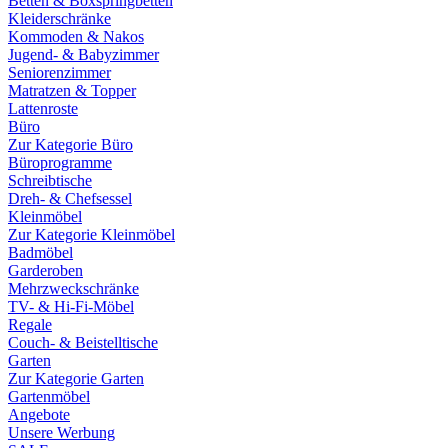
Betten & Boxspringbetten
Kleiderschränke
Kommoden & Nakos
Jugend- & Babyzimmer
Seniorenzimmer
Matratzen & Topper
Lattenroste
Büro
Zur Kategorie Büro
Büroprogramme
Schreibtische
Dreh- & Chefsessel
Kleinmöbel
Zur Kategorie Kleinmöbel
Badmöbel
Garderoben
Mehrzweckschränke
TV- & Hi-Fi-Möbel
Regale
Couch- & Beistelltische
Garten
Zur Kategorie Garten
Gartenmöbel
Angebote
Unsere Werbung