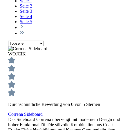
Seite
1
Seite
2
Seite
3
Seite
4
Seite
5
WOJCIK
Durchschnittliche Bewertung von 0 von 5 Sternen
Correna Sideboard
Das Sideboard Correna überzeugt mit modernem Design und
hoher Funktionalität. Die stilvolle Kombination aus Coast
Evoke Eiche Nachbildung und Kosmos Grau verleiht dem