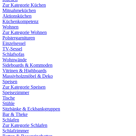
Zur Kategorie Küchen
Mitnahmeküchen
Aktionsküchen
Küchenkompetenz
Wohnen
Zur Kategorie Wohnen
Polstergarnituren
Einzelsessel
TV-Sessel
Schlafsofas
Wohnwände
Sideboards & Kommoden
Vitrinen & Highboards
Massivholzmöbel & Deko
Speisen
Zur Kategorie Speisen
Speisezimmer
Tische
Stühle
Sitzbänke & Eckbankgruppen
Bar & Theke
Schlafen
Zur Kategorie Schlafen
Schlafzimmer