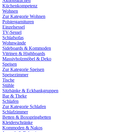
Aktionsküchen
Küchenkompetenz
Wohnen
Zur Kategorie Wohnen
Polstergarnituren
Einzelsessel
TV-Sessel
Schlafsofas
Wohnwände
Sideboards & Kommoden
Vitrinen & Highboards
Massivholzmöbel & Deko
Speisen
Zur Kategorie Speisen
Speisezimmer
Tische
Stühle
Sitzbänke & Eckbankgruppen
Bar & Theke
Schlafen
Zur Kategorie Schlafen
Schlafzimmer
Betten & Boxspringbetten
Kleiderschränke
Kommoden & Nakos