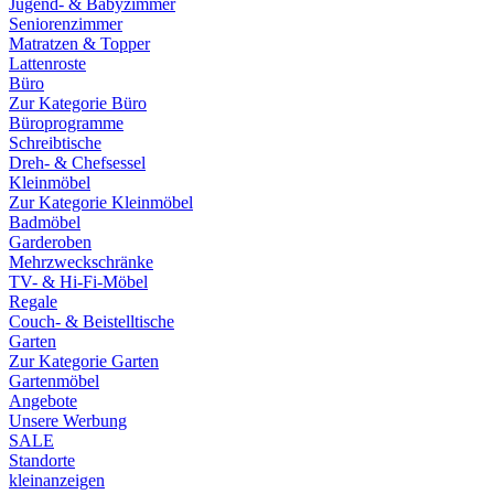
Jugend- & Babyzimmer
Seniorenzimmer
Matratzen & Topper
Lattenroste
Büro
Zur Kategorie Büro
Büroprogramme
Schreibtische
Dreh- & Chefsessel
Kleinmöbel
Zur Kategorie Kleinmöbel
Badmöbel
Garderoben
Mehrzweckschränke
TV- & Hi-Fi-Möbel
Regale
Couch- & Beistelltische
Garten
Zur Kategorie Garten
Gartenmöbel
Angebote
Unsere Werbung
SALE
Standorte
kleinanzeigen