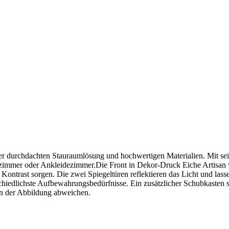
r durchdachten Stauraumlösung und hochwertigen Materialien. Mit se
lafzimmer oder Ankleidezimmer.Die Front in Dekor-Druck Eiche Artisan
ontrast sorgen. Die zwei Spiegeltüren reflektieren das Licht und lass
schiedlichste Aufbewahrungsbedürfnisse. Ein zusätzlicher Schubkasten s
on der Abbildung abweichen.