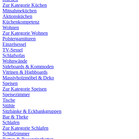
Zur Kategorie Küchen
Mitnahmeküchen
Aktionsküchen
Küchenkompetenz
Wohnen
Zur Kategorie Wohnen
Polstergarnituren
Einzelsessel
TV-Sessel
Schlafsofas
Wohnwände
Sideboards & Kommoden
Vitrinen & Highboards
Massivholzmöbel & Deko
Speisen
Zur Kategorie Speisen
Speisezimmer
Tische
Stühle
Sitzbänke & Eckbankgruppen
Bar & Theke
Schlafen
Zur Kategorie Schlafen
Schlafzimmer