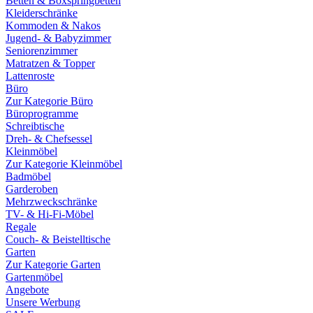
Betten & Boxspringbetten
Kleiderschränke
Kommoden & Nakos
Jugend- & Babyzimmer
Seniorenzimmer
Matratzen & Topper
Lattenroste
Büro
Zur Kategorie Büro
Büroprogramme
Schreibtische
Dreh- & Chefsessel
Kleinmöbel
Zur Kategorie Kleinmöbel
Badmöbel
Garderoben
Mehrzweckschränke
TV- & Hi-Fi-Möbel
Regale
Couch- & Beistelltische
Garten
Zur Kategorie Garten
Gartenmöbel
Angebote
Unsere Werbung