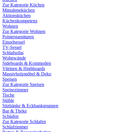
Zur Kategorie Küchen
Mitnahmeküchen
Aktionsküchen
Küchenkompetenz
Wohnen
Zur Kategorie Wohnen
Polstergarnituren
Einzelsessel
TV-Sessel
Schlafsofas
Wohnwände
Sideboards & Kommoden
Vitrinen & Highboards
Massivholzmöbel & Deko
Speisen
Zur Kategorie Speisen
Speisezimmer
Tische
Stühle
Sitzbänke & Eckbankgruppen
Bar & Theke
Schlafen
Zur Kategorie Schlafen
Schlafzimmer