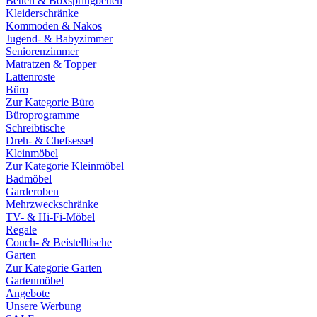
Betten & Boxspringbetten
Kleiderschränke
Kommoden & Nakos
Jugend- & Babyzimmer
Seniorenzimmer
Matratzen & Topper
Lattenroste
Büro
Zur Kategorie Büro
Büroprogramme
Schreibtische
Dreh- & Chefsessel
Kleinmöbel
Zur Kategorie Kleinmöbel
Badmöbel
Garderoben
Mehrzweckschränke
TV- & Hi-Fi-Möbel
Regale
Couch- & Beistelltische
Garten
Zur Kategorie Garten
Gartenmöbel
Angebote
Unsere Werbung