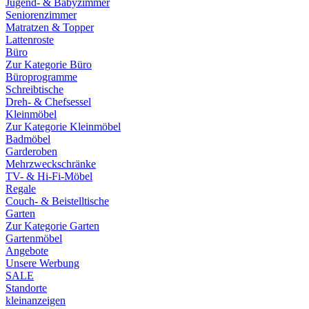
Jugend- & Babyzimmer
Seniorenzimmer
Matratzen & Topper
Lattenroste
Büro
Zur Kategorie Büro
Büroprogramme
Schreibtische
Dreh- & Chefsessel
Kleinmöbel
Zur Kategorie Kleinmöbel
Badmöbel
Garderoben
Mehrzweckschränke
TV- & Hi-Fi-Möbel
Regale
Couch- & Beistelltische
Garten
Zur Kategorie Garten
Gartenmöbel
Angebote
Unsere Werbung
SALE
Standorte
kleinanzeigen