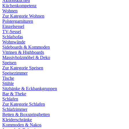
Aktionsküchen
Küchenkompetenz
Wohnen
Zur Kategorie Wohnen
Polstergarnituren
Einzelsessel
TV-Sessel
Schlafsofas
Wohnwände
Sideboards & Kommoden
Vitrinen & Highboards
Massivholzmöbel & Deko
Speisen
Zur Kategorie Speisen
Speisezimmer
Tische
Stühle
Sitzbänke & Eckbankgruppen
Bar & Theke
Schlafen
Zur Kategorie Schlafen
Schlafzimmer
Betten & Boxspringbetten
Kleiderschränke
Kommoden & Nakos