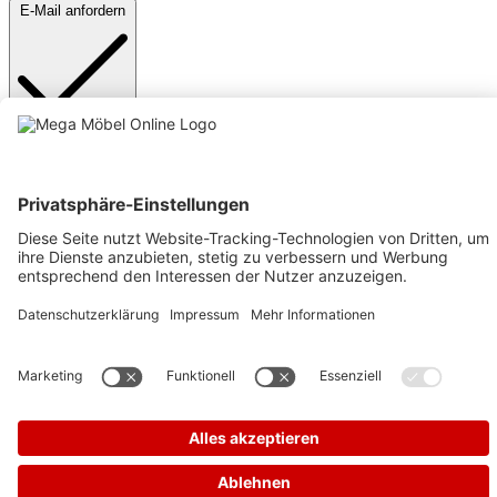
E-Mail anfordern
Anmelden
Text vergrößern
Hochkontrastmodus
Farben invertieren
Monochrom
Niedrige Sättigung
Hohe Sättigung
Links unterstreichen
Gut lesbare Schrift
Animationen stoppen
Überschriften hervorheben
Großer Cursor
Leseführung
Bilder ausblenden
Zurücksetzen
Barrierefreiheit
Werkzeugleiste anzeigen