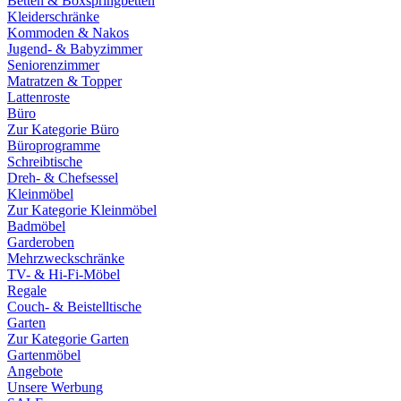
Betten & Boxspringbetten
Kleiderschränke
Kommoden & Nakos
Jugend- & Babyzimmer
Seniorenzimmer
Matratzen & Topper
Lattenroste
Büro
Zur Kategorie Büro
Büroprogramme
Schreibtische
Dreh- & Chefsessel
Kleinmöbel
Zur Kategorie Kleinmöbel
Badmöbel
Garderoben
Mehrzweckschränke
TV- & Hi-Fi-Möbel
Regale
Couch- & Beistelltische
Garten
Zur Kategorie Garten
Gartenmöbel
Angebote
Unsere Werbung