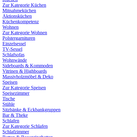
Zur Kategorie Küchen
Mitnahmeküchen
Aktionsküchen
Küchenkompetenz
Wohnen
Zur Kategorie Wohnen
Polstergarnituren
Einzelsessel
TV-Sessel
Schlafsofas
Wohnwände
Sideboards & Kommoden
Vitrinen & Highboards
Massivholzmöbel & Deko
Speisen
Zur Kategorie Speisen
Speisezimmer
Tische
Stühle
Sitzbänke & Eckbankgruppen
Bar & Theke
Schlafen
Zur Kategorie Schlafen
Schlafzimmer