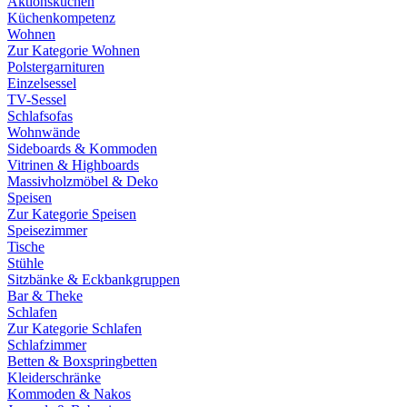
Aktionsküchen
Küchenkompetenz
Wohnen
Zur Kategorie Wohnen
Polstergarnituren
Einzelsessel
TV-Sessel
Schlafsofas
Wohnwände
Sideboards & Kommoden
Vitrinen & Highboards
Massivholzmöbel & Deko
Speisen
Zur Kategorie Speisen
Speisezimmer
Tische
Stühle
Sitzbänke & Eckbankgruppen
Bar & Theke
Schlafen
Zur Kategorie Schlafen
Schlafzimmer
Betten & Boxspringbetten
Kleiderschränke
Kommoden & Nakos