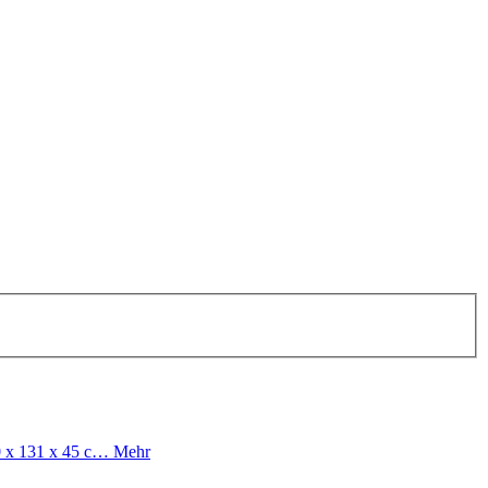
40 x 131 x 45 c…
Mehr