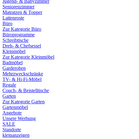
Jugend- & Babyzimmer
Seniorenzimmer
Matratzen & Topper
Lattenroste
Büro
Zur Kategorie Büro
Büroprogramme
Schreibtische
Dreh- & Chefsessel
Kleinmöbel
Zur Kategorie Kleinmöbel
Badmöbel
Garderoben
Mehrzweckschränke
TV- & Hi-Fi-Möbel
Regale
Couch- & Beistelltische
Garten
Zur Kategorie Garten
Gartenmöbel
Angebote
Unsere Werbung
SALE
Standorte
kleinanzeigen