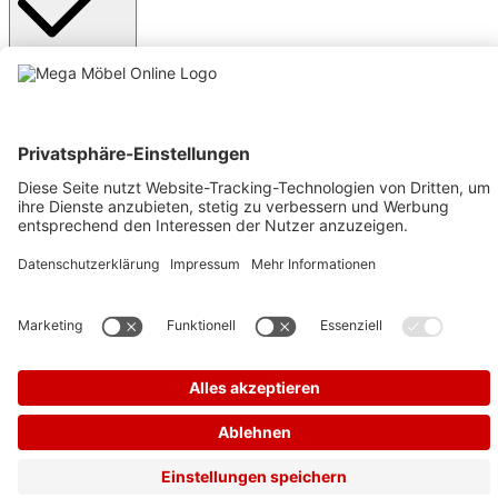
Anmelden
Text vergrößern
Hochkontrastmodus
Farben invertieren
Monochrom
Niedrige Sättigung
Hohe Sättigung
Links unterstreichen
Gut lesbare Schrift
Animationen stoppen
Überschriften hervorheben
Großer Cursor
Leseführung
Bilder ausblenden
Zurücksetzen
Barrierefreiheit
Werkzeugleiste anzeigen