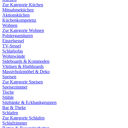
Zur Kategorie Küchen
Mitnahmeküchen
Aktionsküchen
Küchenkompetenz
Wohnen
Zur Kategorie Wohnen
Polstergarnituren
Einzelsessel
TV-Sessel
Schlafsofas
Wohnwände
Sideboards & Kommoden
Vitrinen & Highboards
Massivholzmöbel & Deko
Speisen
Zur Kategorie Speisen
Speisezimmer
Tische
Stühle
Sitzbänke & Eckbankgruppen
Bar & Theke
Schlafen
Zur Kategorie Schlafen
Schlafzimmer