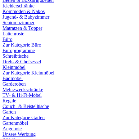
Betten & Boxspringbetten
Kleiderschränke
Kommoden & Nakos
Jugend- & Babyzimmer
Seniorenzimmer
Matratzen & Topper
Lattenroste
Büro
Zur Kategorie Büro
Büroprogramme
Schreibtische
Dreh- & Chefsessel
Kleinmöbel
Zur Kategorie Kleinmöbel
Badmöbel
Garderoben
Mehrzweckschränke
TV- & Hi-Fi-Möbel
Regale
Couch- & Beistelltische
Garten
Zur Kategorie Garten
Gartenmöbel
Angebote
Unsere Werbung