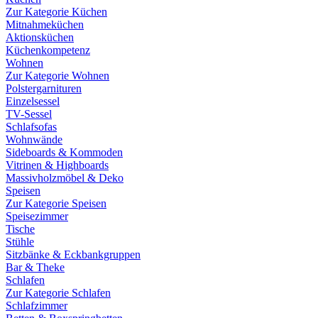
Zur Kategorie Küchen
Mitnahmeküchen
Aktionsküchen
Küchenkompetenz
Wohnen
Zur Kategorie Wohnen
Polstergarnituren
Einzelsessel
TV-Sessel
Schlafsofas
Wohnwände
Sideboards & Kommoden
Vitrinen & Highboards
Massivholzmöbel & Deko
Speisen
Zur Kategorie Speisen
Speisezimmer
Tische
Stühle
Sitzbänke & Eckbankgruppen
Bar & Theke
Schlafen
Zur Kategorie Schlafen
Schlafzimmer