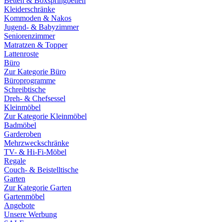
Betten & Boxspringbetten
Kleiderschränke
Kommoden & Nakos
Jugend- & Babyzimmer
Seniorenzimmer
Matratzen & Topper
Lattenroste
Büro
Zur Kategorie Büro
Büroprogramme
Schreibtische
Dreh- & Chefsessel
Kleinmöbel
Zur Kategorie Kleinmöbel
Badmöbel
Garderoben
Mehrzweckschränke
TV- & Hi-Fi-Möbel
Regale
Couch- & Beistelltische
Garten
Zur Kategorie Garten
Gartenmöbel
Angebote
Unsere Werbung