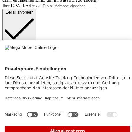
darin enthaltenen Link, um Ihr Passwort zu ändern.
Ihre E-Mail-Adresse
E-Mail anfordern
Anmelden
Text vergrößern
Hochkontrastmodus
Farben invertieren
Monochrom
Niedrige Sättigung
Hohe Sättigung
Links unterstreichen
Gut lesbare Schrift
Animationen stoppen
Überschriften hervorheben
Großer Cursor
Leseführung
Bilder ausblenden
Zurücksetzen
Barrierefreiheit
Werkzeugleiste anzeigen