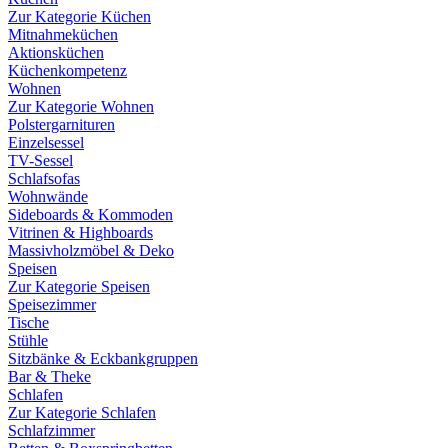
Zur Kategorie Küchen
Mitnahmeküchen
Aktionsküchen
Küchenkompetenz
Wohnen
Zur Kategorie Wohnen
Polstergarnituren
Einzelsessel
TV-Sessel
Schlafsofas
Wohnwände
Sideboards & Kommoden
Vitrinen & Highboards
Massivholzmöbel & Deko
Speisen
Zur Kategorie Speisen
Speisezimmer
Tische
Stühle
Sitzbänke & Eckbankgruppen
Bar & Theke
Schlafen
Zur Kategorie Schlafen
Schlafzimmer