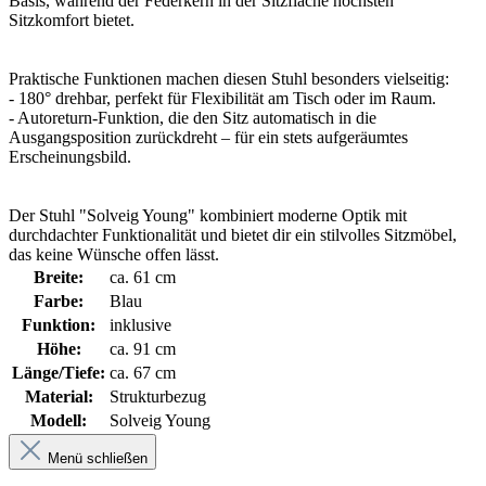
Basis, während der Federkern in der Sitzfläche höchsten
Sitzkomfort bietet.
Praktische Funktionen machen diesen Stuhl besonders vielseitig:
- 180° drehbar, perfekt für Flexibilität am Tisch oder im Raum.
- Autoreturn-Funktion, die den Sitz automatisch in die
Ausgangsposition zurückdreht – für ein stets aufgeräumtes
Erscheinungsbild.
Der Stuhl "Solveig Young" kombiniert moderne Optik mit
durchdachter Funktionalität und bietet dir ein stilvolles Sitzmöbel,
das keine Wünsche offen lässt.
Breite:
ca. 61 cm
Farbe:
Blau
Funktion:
inklusive
Höhe:
ca. 91 cm
Länge/Tiefe:
ca. 67 cm
Material:
Strukturbezug
Modell:
Solveig Young
Menü schließen