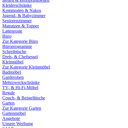
Betten & Boxspringbetten
Kleiderschränke
Kommoden & Nakos
Jugend- & Babyzimmer
Seniorenzimmer
Matratzen & Topper
Lattenroste
Büro
Zur Kategorie Büro
Büroprogramme
Schreibtische
Dreh- & Chefsessel
Kleinmöbel
Zur Kategorie Kleinmöbel
Badmöbel
Garderoben
Mehrzweckschränke
TV- & Hi-Fi-Möbel
Regale
Couch- & Beistelltische
Garten
Zur Kategorie Garten
Gartenmöbel
Angebote
Unsere Werbung