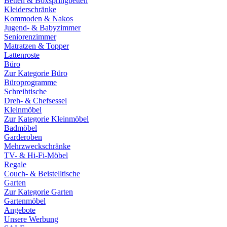
Betten & Boxspringbetten
Kleiderschränke
Kommoden & Nakos
Jugend- & Babyzimmer
Seniorenzimmer
Matratzen & Topper
Lattenroste
Büro
Zur Kategorie Büro
Büroprogramme
Schreibtische
Dreh- & Chefsessel
Kleinmöbel
Zur Kategorie Kleinmöbel
Badmöbel
Garderoben
Mehrzweckschränke
TV- & Hi-Fi-Möbel
Regale
Couch- & Beistelltische
Garten
Zur Kategorie Garten
Gartenmöbel
Angebote
Unsere Werbung