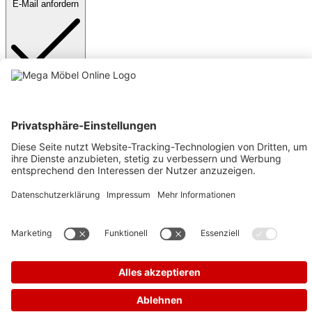
E-Mail anfordern
Anmelden
Text vergrößern
Hochkontrastmodus
Farben invertieren
Monochrom
Niedrige Sättigung
Hohe Sättigung
Links unterstreichen
Gut lesbare Schrift
Animationen stoppen
Überschriften hervorheben
Großer Cursor
Leseführung
Bilder ausblenden
Zurücksetzen
Barrierefreiheit
Werkzeugleiste anzeigen