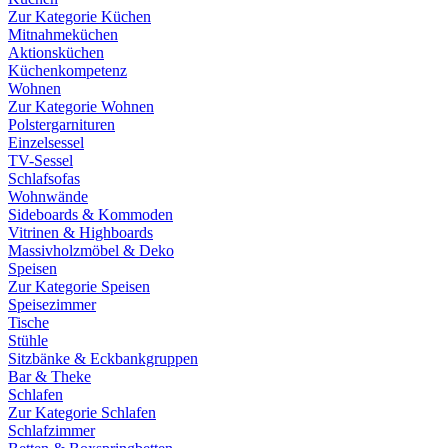
Zur Kategorie Küchen
Mitnahmeküchen
Aktionsküchen
Küchenkompetenz
Wohnen
Zur Kategorie Wohnen
Polstergarnituren
Einzelsessel
TV-Sessel
Schlafsofas
Wohnwände
Sideboards & Kommoden
Vitrinen & Highboards
Massivholzmöbel & Deko
Speisen
Zur Kategorie Speisen
Speisezimmer
Tische
Stühle
Sitzbänke & Eckbankgruppen
Bar & Theke
Schlafen
Zur Kategorie Schlafen
Schlafzimmer