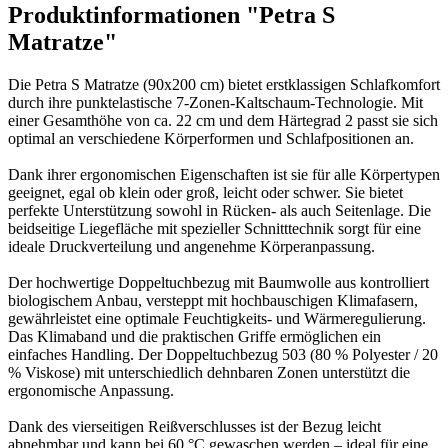
Produktinformationen "Petra S
Matratze"
Die Petra S Matratze (90x200 cm) bietet erstklassigen Schlafkomfort
durch ihre punktelastische 7-Zonen-Kaltschaum-Technologie. Mit
einer Gesamthöhe von ca. 22 cm und dem Härtegrad 2 passt sie sich
optimal an verschiedene Körperformen und Schlafpositionen an.
Dank ihrer ergonomischen Eigenschaften ist sie für alle Körpertypen
geeignet, egal ob klein oder groß, leicht oder schwer. Sie bietet
perfekte Unterstützung sowohl in Rücken- als auch Seitenlage. Die
beidseitige Liegefläche mit spezieller Schnitttechnik sorgt für eine
ideale Druckverteilung und angenehme Körperanpassung.
Der hochwertige Doppeltuchbezug mit Baumwolle aus kontrolliert
biologischem Anbau, versteppt mit hochbauschigen Klimafasern,
gewährleistet eine optimale Feuchtigkeits- und Wärmeregulierung.
Das Klimaband und die praktischen Griffe ermöglichen ein
einfaches Handling. Der Doppeltuchbezug 503 (80 % Polyester / 20
% Viskose) mit unterschiedlich dehnbaren Zonen unterstützt die
ergonomische Anpassung.
Dank des vierseitigen Reißverschlusses ist der Bezug leicht
abnehmbar und kann bei 60 °C gewaschen werden – ideal für eine