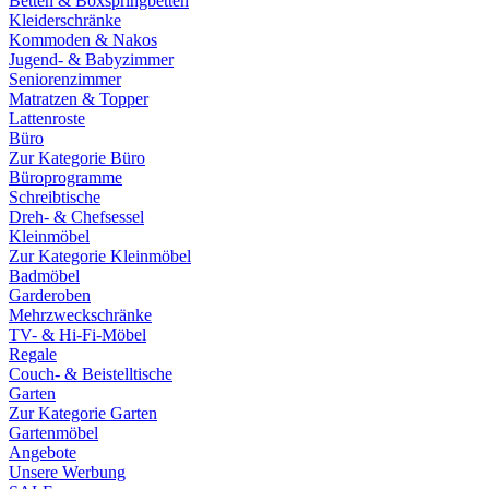
Betten & Boxspringbetten
Kleiderschränke
Kommoden & Nakos
Jugend- & Babyzimmer
Seniorenzimmer
Matratzen & Topper
Lattenroste
Büro
Zur Kategorie Büro
Büroprogramme
Schreibtische
Dreh- & Chefsessel
Kleinmöbel
Zur Kategorie Kleinmöbel
Badmöbel
Garderoben
Mehrzweckschränke
TV- & Hi-Fi-Möbel
Regale
Couch- & Beistelltische
Garten
Zur Kategorie Garten
Gartenmöbel
Angebote
Unsere Werbung