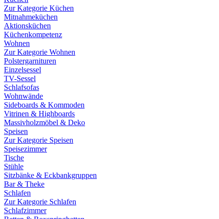
Zur Kategorie Küchen
Mitnahmeküchen
Aktionsküchen
Küchenkompetenz
Wohnen
Zur Kategorie Wohnen
Polstergarnituren
Einzelsessel
TV-Sessel
Schlafsofas
Wohnwände
Sideboards & Kommoden
Vitrinen & Highboards
Massivholzmöbel & Deko
Speisen
Zur Kategorie Speisen
Speisezimmer
Tische
Stühle
Sitzbänke & Eckbankgruppen
Bar & Theke
Schlafen
Zur Kategorie Schlafen
Schlafzimmer