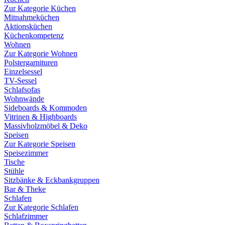
Zur Kategorie Küchen
Mitnahmeküchen
Aktionsküchen
Küchenkompetenz
Wohnen
Zur Kategorie Wohnen
Polstergarnituren
Einzelsessel
TV-Sessel
Schlafsofas
Wohnwände
Sideboards & Kommoden
Vitrinen & Highboards
Massivholzmöbel & Deko
Speisen
Zur Kategorie Speisen
Speisezimmer
Tische
Stühle
Sitzbänke & Eckbankgruppen
Bar & Theke
Schlafen
Zur Kategorie Schlafen
Schlafzimmer