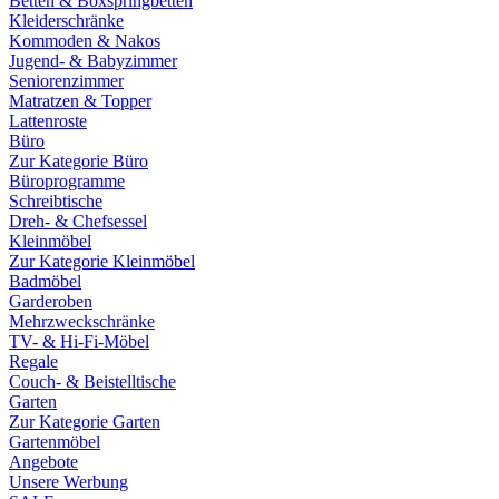
Betten & Boxspringbetten
Kleiderschränke
Kommoden & Nakos
Jugend- & Babyzimmer
Seniorenzimmer
Matratzen & Topper
Lattenroste
Büro
Zur Kategorie Büro
Büroprogramme
Schreibtische
Dreh- & Chefsessel
Kleinmöbel
Zur Kategorie Kleinmöbel
Badmöbel
Garderoben
Mehrzweckschränke
TV- & Hi-Fi-Möbel
Regale
Couch- & Beistelltische
Garten
Zur Kategorie Garten
Gartenmöbel
Angebote
Unsere Werbung