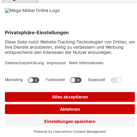
Anmelden
Text vergrößern
Hochkontrastmodus
Farben invertieren
Monochrom
Niedrige Sättigung
Hohe Sättigung
Links unterstreichen
Gut lesbare Schrift
Animationen stoppen
Überschriften hervorheben
Großer Cursor
Leseführung
Bilder ausblenden
Zurücksetzen
Barrierefreiheit
Werkzeugleiste anzeigen