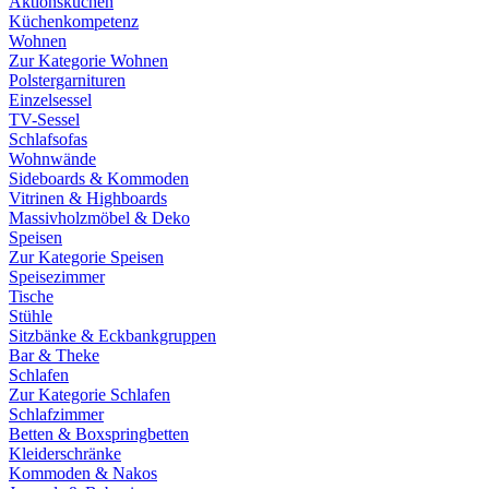
Aktionsküchen
Küchenkompetenz
Wohnen
Zur Kategorie Wohnen
Polstergarnituren
Einzelsessel
TV-Sessel
Schlafsofas
Wohnwände
Sideboards & Kommoden
Vitrinen & Highboards
Massivholzmöbel & Deko
Speisen
Zur Kategorie Speisen
Speisezimmer
Tische
Stühle
Sitzbänke & Eckbankgruppen
Bar & Theke
Schlafen
Zur Kategorie Schlafen
Schlafzimmer
Betten & Boxspringbetten
Kleiderschränke
Kommoden & Nakos