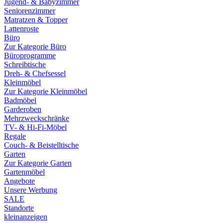
Jugend- & Babyzimmer
Seniorenzimmer
Matratzen & Topper
Lattenroste
Büro
Zur Kategorie Büro
Büroprogramme
Schreibtische
Dreh- & Chefsessel
Kleinmöbel
Zur Kategorie Kleinmöbel
Badmöbel
Garderoben
Mehrzweckschränke
TV- & Hi-Fi-Möbel
Regale
Couch- & Beistelltische
Garten
Zur Kategorie Garten
Gartenmöbel
Angebote
Unsere Werbung
SALE
Standorte
kleinanzeigen