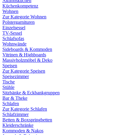
Aktionsküchen
Küchenkompetenz
Wohnen
Zur Kategorie Wohnen
Polstergarnituren
Einzelsessel
TV-Sessel
Schlafsofas
Wohnwände
Sideboards & Kommoden
Vitrinen & Highboards
Massivholzmöbel & Deko
Speisen
Zur Kategorie Speisen
Speisezimmer
Tische
Stühle
Sitzbänke & Eckbankgruppen
Bar & Theke
Schlafen
Zur Kategorie Schlafen
Schlafzimmer
Betten & Boxspringbetten
Kleiderschränke
Kommoden & Nakos