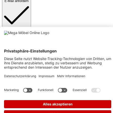
E-Mail anfordern
Anmelden
Text vergrößern
Hochkontrastmodus
Farben invertieren
Monochrom
Niedrige Sättigung
Hohe Sättigung
Links unterstreichen
Gut lesbare Schrift
Animationen stoppen
Überschriften hervorheben
Großer Cursor
Leseführung
Bilder ausblenden
Zurücksetzen
Barrierefreiheit
Werkzeugleiste anzeigen