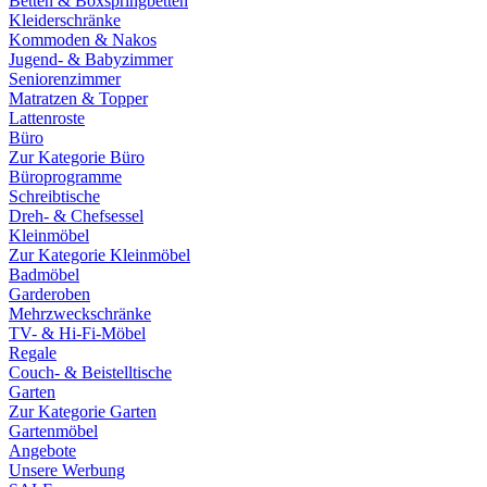
Betten & Boxspringbetten
Kleiderschränke
Kommoden & Nakos
Jugend- & Babyzimmer
Seniorenzimmer
Matratzen & Topper
Lattenroste
Büro
Zur Kategorie Büro
Büroprogramme
Schreibtische
Dreh- & Chefsessel
Kleinmöbel
Zur Kategorie Kleinmöbel
Badmöbel
Garderoben
Mehrzweckschränke
TV- & Hi-Fi-Möbel
Regale
Couch- & Beistelltische
Garten
Zur Kategorie Garten
Gartenmöbel
Angebote
Unsere Werbung