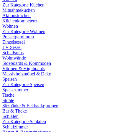
Zur Kategorie Küchen
Mitnahmeküchen
Aktionsküchen
Küchenkompetenz
Wohnen
Zur Kategorie Wohnen
Polstergarnituren
Einzelsessel
TV-Sessel
Schlafsofas
Wohnwände
Sideboards & Kommoden
Vitrinen & Highboards
Massivholzmöbel & Deko
Speisen
Zur Kategorie Speisen
Speisezimmer
Tische
Stühle
Sitzbänke & Eckbankgruppen
Bar & Theke
Schlafen
Zur Kategorie Schlafen
Schlafzimmer