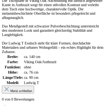
Die Tischplatte in Viking Oak Nachbildung mit farblich abgesetzter
Kante in Anthrazit sorgt für einen stilvollen Kontrast und verleiht
dem Tisch eine hochwertige, charaktervolle Optik. Die
melaminbeschichtete Oberfläche ist besonders pflegeleicht und
alltagstauglich.
Das Metallgestell mit schwarzer Pulverbeschichtung unterstreicht
den modernen Look und garantiert gleichzeitig Stabilität und
Langlebigkeit.
Der Ludwig T Esstisch steht für klare Formen, durchdachte
Materialien und urbanes Wohngefühl – ein echtes Highlight für dein
Zuhause.
Breite:
ca. 140 cm
Farbe:
Viking Oak/Anthrazit
Funktion:
ohne
Höhe:
ca. 76 cm
Länge/Tiefe:
ca. 90 cm
Modell:
Ludwig T
Menü schließen
0 von 0 Bewertungen