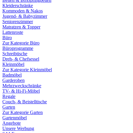
Betten & Boxspringbetten
Kleiderschränke
Kommoden & Nakos
Jugend- & Babyzimmer
Seniorenzimmer
Matratzen & Topper
Lattenroste
Büro
Zur Kategorie Büro
Büroprogramme
Schreibtische
Dreh- & Chefsessel
Kleinmöbel
Zur Kategorie Kleinmöbel
Badmöbel
Garderoben
Mehrzweckschränke
TV- & Hi-Fi-Möbel
Regale
Couch- & Beistelltische
Garten
Zur Kategorie Garten
Gartenmöbel
Angebote
Unsere Werbung