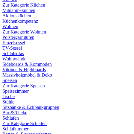
Zur Kategorie Küchen
Mitnahmeküchen
Aktionsküchen
Küchenkompetenz
Wohnen
Zur Kategorie Wohnen
Polstergarnituren
Einzelsessel
TV-Sessel
Schlafsofas
Wohnwände
Sideboards & Kommoden
Vitrinen & Highboards
Massivholzmöbel & Deko
Speisen
Zur Kategorie Speisen
Speisezimmer
Tische
Stühle
Sitzbänke & Eckbankgruppen
Bar & Theke
Schlafen
Zur Kategorie Schlafen
Schlafzimmer