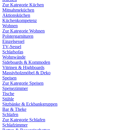
Zur Kategorie Küchen
Mitnahmeküchen
Aktionsküchen
Küchenkompetenz
Wohnen
Zur Kategorie Wohnen
Polstergarnituren
Einzelsessel
TV-Sessel
Schlafsofas
Wohnwände
Sideboards & Kommoden
Vitrinen & Highboards
Massivholzmöbel & Deko
Speisen
Zur Kategorie Speisen
Speisezimmer
Tische
Stühle
Sitzbänke & Eckbankgruppen
Bar & Theke
Schlafen
Zur Kategorie Schlafen
Schlafzimmer