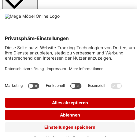
Anmelden
Text vergrößern
Hochkontrastmodus
Farben invertieren
Monochrom
Niedrige Sättigung
Hohe Sättigung
Links unterstreichen
Gut lesbare Schrift
Animationen stoppen
Überschriften hervorheben
Großer Cursor
Leseführung
Bilder ausblenden
Zurücksetzen
Barrierefreiheit
Werkzeugleiste anzeigen