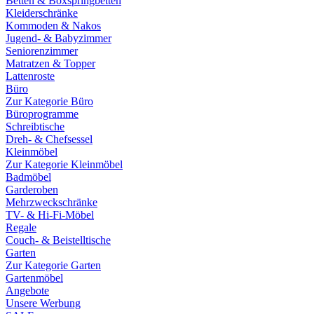
Betten & Boxspringbetten
Kleiderschränke
Kommoden & Nakos
Jugend- & Babyzimmer
Seniorenzimmer
Matratzen & Topper
Lattenroste
Büro
Zur Kategorie Büro
Büroprogramme
Schreibtische
Dreh- & Chefsessel
Kleinmöbel
Zur Kategorie Kleinmöbel
Badmöbel
Garderoben
Mehrzweckschränke
TV- & Hi-Fi-Möbel
Regale
Couch- & Beistelltische
Garten
Zur Kategorie Garten
Gartenmöbel
Angebote
Unsere Werbung