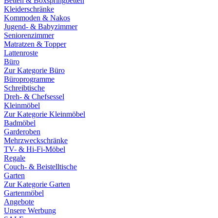
Betten & Boxspringbetten
Kleiderschränke
Kommoden & Nakos
Jugend- & Babyzimmer
Seniorenzimmer
Matratzen & Topper
Lattenroste
Büro
Zur Kategorie Büro
Büroprogramme
Schreibtische
Dreh- & Chefsessel
Kleinmöbel
Zur Kategorie Kleinmöbel
Badmöbel
Garderoben
Mehrzweckschränke
TV- & Hi-Fi-Möbel
Regale
Couch- & Beistelltische
Garten
Zur Kategorie Garten
Gartenmöbel
Angebote
Unsere Werbung