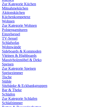
Zur Kategorie Küchen
Mitnahmeküchen
Aktionsküchen
Küchenkompetenz
Wohnen
Zur Kategorie Wohnen
Polstergarnituren
Einzelsessel
TV-Sessel
Schlafsofas
Wohnwände
Sideboards & Kommoden
Vitrinen & Highboards
Massivholzmöbel & Deko
Speisen
Zur Kategorie Speisen
Speisezimmer
Tische
Stühle
Sitzbänke & Eckbankgruppen
Bar & Theke
Schlafen
Zur Kategorie Schlafen
Schlafzimmer