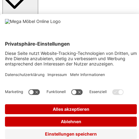
Anmelden
Text vergrößern
Hochkontrastmodus
Farben invertieren
Monochrom
Niedrige Sättigung
Hohe Sättigung
Links unterstreichen
Gut lesbare Schrift
Animationen stoppen
Überschriften hervorheben
Großer Cursor
Leseführung
Bilder ausblenden
Zurücksetzen
Barrierefreiheit
Werkzeugleiste anzeigen