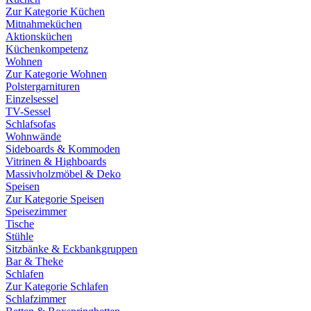
Zur Kategorie Küchen
Mitnahmeküchen
Aktionsküchen
Küchenkompetenz
Wohnen
Zur Kategorie Wohnen
Polstergarnituren
Einzelsessel
TV-Sessel
Schlafsofas
Wohnwände
Sideboards & Kommoden
Vitrinen & Highboards
Massivholzmöbel & Deko
Speisen
Zur Kategorie Speisen
Speisezimmer
Tische
Stühle
Sitzbänke & Eckbankgruppen
Bar & Theke
Schlafen
Zur Kategorie Schlafen
Schlafzimmer