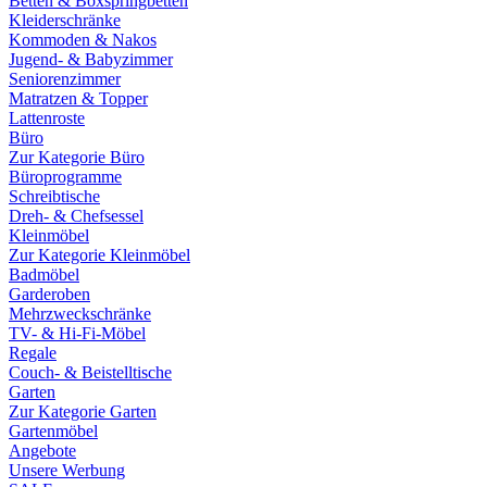
Betten & Boxspringbetten
Kleiderschränke
Kommoden & Nakos
Jugend- & Babyzimmer
Seniorenzimmer
Matratzen & Topper
Lattenroste
Büro
Zur Kategorie Büro
Büroprogramme
Schreibtische
Dreh- & Chefsessel
Kleinmöbel
Zur Kategorie Kleinmöbel
Badmöbel
Garderoben
Mehrzweckschränke
TV- & Hi-Fi-Möbel
Regale
Couch- & Beistelltische
Garten
Zur Kategorie Garten
Gartenmöbel
Angebote
Unsere Werbung