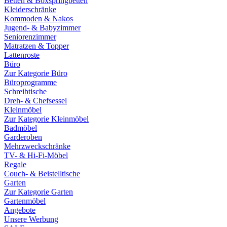
Betten & Boxspringbetten
Kleiderschränke
Kommoden & Nakos
Jugend- & Babyzimmer
Seniorenzimmer
Matratzen & Topper
Lattenroste
Büro
Zur Kategorie Büro
Büroprogramme
Schreibtische
Dreh- & Chefsessel
Kleinmöbel
Zur Kategorie Kleinmöbel
Badmöbel
Garderoben
Mehrzweckschränke
TV- & Hi-Fi-Möbel
Regale
Couch- & Beistelltische
Garten
Zur Kategorie Garten
Gartenmöbel
Angebote
Unsere Werbung