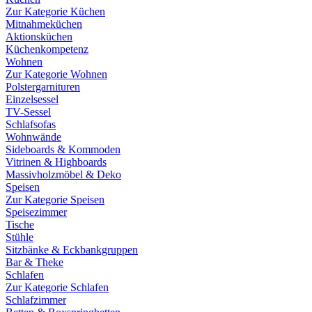
Zur Kategorie Küchen
Mitnahmeküchen
Aktionsküchen
Küchenkompetenz
Wohnen
Zur Kategorie Wohnen
Polstergarnituren
Einzelsessel
TV-Sessel
Schlafsofas
Wohnwände
Sideboards & Kommoden
Vitrinen & Highboards
Massivholzmöbel & Deko
Speisen
Zur Kategorie Speisen
Speisezimmer
Tische
Stühle
Sitzbänke & Eckbankgruppen
Bar & Theke
Schlafen
Zur Kategorie Schlafen
Schlafzimmer