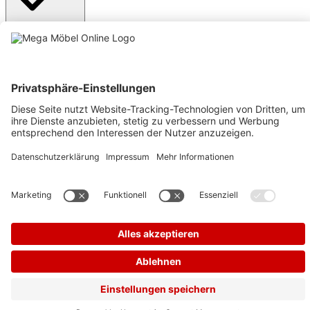
Anmelden
Text vergrößern
Hochkontrastmodus
Farben invertieren
Monochrom
Niedrige Sättigung
Hohe Sättigung
Links unterstreichen
Gut lesbare Schrift
Animationen stoppen
Überschriften hervorheben
Großer Cursor
Leseführung
Bilder ausblenden
Zurücksetzen
Barrierefreiheit
Werkzeugleiste anzeigen