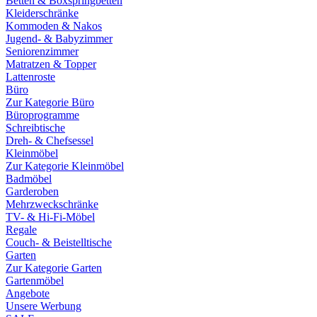
Betten & Boxspringbetten
Kleiderschränke
Kommoden & Nakos
Jugend- & Babyzimmer
Seniorenzimmer
Matratzen & Topper
Lattenroste
Büro
Zur Kategorie Büro
Büroprogramme
Schreibtische
Dreh- & Chefsessel
Kleinmöbel
Zur Kategorie Kleinmöbel
Badmöbel
Garderoben
Mehrzweckschränke
TV- & Hi-Fi-Möbel
Regale
Couch- & Beistelltische
Garten
Zur Kategorie Garten
Gartenmöbel
Angebote
Unsere Werbung