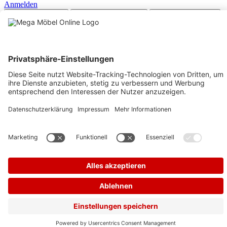
Anmelden
Text vergrößern
Hochkontrastmodus
Farben invertieren
Monochrom
Niedrige Sättigung
Hohe Sättigung
Links unterstreichen
Gut lesbare Schrift
Animationen stoppen
Überschriften hervorheben
Großer Cursor
Leseführung
Bilder ausblenden
Zurücksetzen
Barrierefreiheit
Werkzeugleiste anzeigen