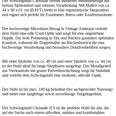
Der Schwingstuhl Christalle vereint modernes Industriedesign mit
hohem Sitzkomfort und robuster Verarbeitung. Mit Maßen von ca.
44 x 98 x 61 cm (B/H/T) bietet er eine ergonomische Sitzposition
und eignet sich perfekt für Esszimmer, Büros oder Konferenzräume.
Der hochwertige Microfaser-Bezug in Vintage Anthrazit verleiht
dem Stuhl eine edle Used-Optik und sorgt für eine angenehme
Haptik. Die feste Polsterung in Sitz und Rücken garantiert optimalen
Komfort, während die Doppelnähte im Rückenbereich für eine
hochwertige Verarbeitung und besondere Detailverliebtheit sorgen.
Mit einer Sitzhöhe von ca. 49 cm und einer Sitztiefe von ca. 44 cm
ist der Stuhl ideal für lange Sitzphasen ausgelegt. Das Metallgestell
aus Vierkantrohr mit grauer Pulverbeschichtung sorgt für Stabilität
und verleiht dem Schwingstuhl eine moderne, stilvolle Optik.
Der Stuhl ist bis max. 140 kg belastbar (bei sachgerechter Nutzung)
und bietet eine langlebige sowie zuverlässige Sitzgelegenheit.
Der Schwingstuhl Christalle II S ist die perfekte Wahl für alle, die
auf der Suche nach einem stilvollen, stabilen und komfortablen