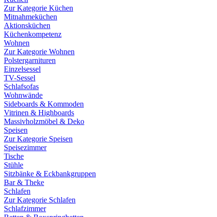
Zur Kategorie Küchen
Mitnahmeküchen
Aktionsküchen
Küchenkompetenz
Wohnen
Zur Kategorie Wohnen
Polstergarnituren
Einzelsessel
TV-Sessel
Schlafsofas
Wohnwände
Sideboards & Kommoden
Vitrinen & Highboards
Massivholzmöbel & Deko
Speisen
Zur Kategorie Speisen
Speisezimmer
Tische
Stühle
Sitzbänke & Eckbankgruppen
Bar & Theke
Schlafen
Zur Kategorie Schlafen
Schlafzimmer