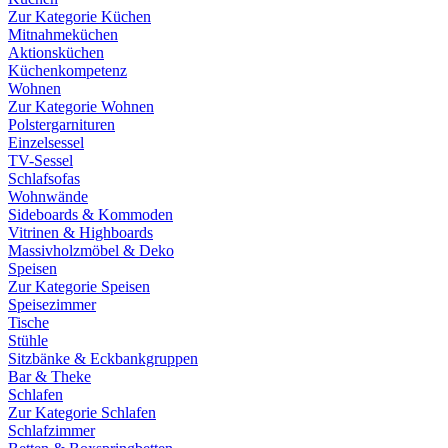
Zur Kategorie Küchen
Mitnahmeküchen
Aktionsküchen
Küchenkompetenz
Wohnen
Zur Kategorie Wohnen
Polstergarnituren
Einzelsessel
TV-Sessel
Schlafsofas
Wohnwände
Sideboards & Kommoden
Vitrinen & Highboards
Massivholzmöbel & Deko
Speisen
Zur Kategorie Speisen
Speisezimmer
Tische
Stühle
Sitzbänke & Eckbankgruppen
Bar & Theke
Schlafen
Zur Kategorie Schlafen
Schlafzimmer