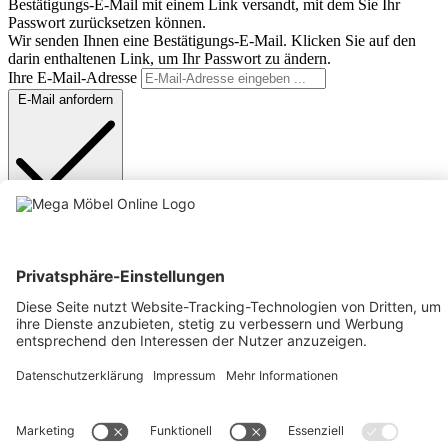
Bestätigungs-E-Mail mit einem Link versandt, mit dem Sie Ihr
Passwort zurücksetzen können.
Wir senden Ihnen eine Bestätigungs-E-Mail. Klicken Sie auf den
darin enthaltenen Link, um Ihr Passwort zu ändern.
Ihre E-Mail-Adresse
E-Mail anfordern
Anmelden
Text vergrößern
Hochkontrastmodus
Farben invertieren
Monochrom
Niedrige Sättigung
Hohe Sättigung
Links unterstreichen
Gut lesbare Schrift
Animationen stoppen
Überschriften hervorheben
Großer Cursor
Leseführung
Bilder ausblenden
Zurücksetzen
Barrierefreiheit
Werkzeugleiste anzeigen