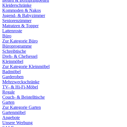
Betten & Boxspringbetten
Kleiderschränke
Kommoden & Nakos
Jugend- & Babyzimmer
Seniorenzimmer
Matratzen & Topper
Lattenroste
Büro
Zur Kategorie Büro
Büroprogramme
Schreibtische
Dreh- & Chefsessel
Kleinmöbel
Zur Kategorie Kleinmöbel
Badmöbel
Garderoben
Mehrzweckschränke
TV- & Hi-Fi-Möbel
Regale
Couch- & Beistelltische
Garten
Zur Kategorie Garten
Gartenmöbel
Angebote
Unsere Werbung