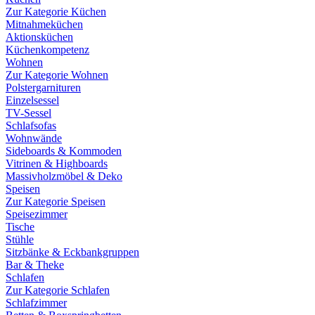
Zur Kategorie Küchen
Mitnahmeküchen
Aktionsküchen
Küchenkompetenz
Wohnen
Zur Kategorie Wohnen
Polstergarnituren
Einzelsessel
TV-Sessel
Schlafsofas
Wohnwände
Sideboards & Kommoden
Vitrinen & Highboards
Massivholzmöbel & Deko
Speisen
Zur Kategorie Speisen
Speisezimmer
Tische
Stühle
Sitzbänke & Eckbankgruppen
Bar & Theke
Schlafen
Zur Kategorie Schlafen
Schlafzimmer