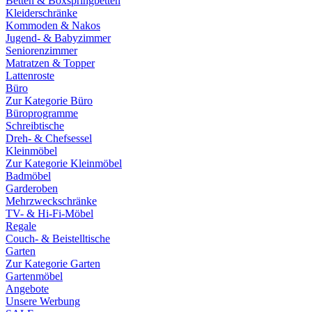
Betten & Boxspringbetten
Kleiderschränke
Kommoden & Nakos
Jugend- & Babyzimmer
Seniorenzimmer
Matratzen & Topper
Lattenroste
Büro
Zur Kategorie Büro
Büroprogramme
Schreibtische
Dreh- & Chefsessel
Kleinmöbel
Zur Kategorie Kleinmöbel
Badmöbel
Garderoben
Mehrzweckschränke
TV- & Hi-Fi-Möbel
Regale
Couch- & Beistelltische
Garten
Zur Kategorie Garten
Gartenmöbel
Angebote
Unsere Werbung