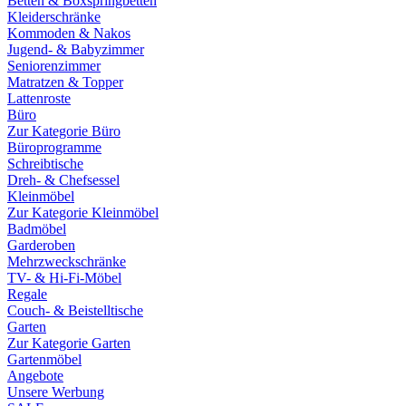
Betten & Boxspringbetten
Kleiderschränke
Kommoden & Nakos
Jugend- & Babyzimmer
Seniorenzimmer
Matratzen & Topper
Lattenroste
Büro
Zur Kategorie Büro
Büroprogramme
Schreibtische
Dreh- & Chefsessel
Kleinmöbel
Zur Kategorie Kleinmöbel
Badmöbel
Garderoben
Mehrzweckschränke
TV- & Hi-Fi-Möbel
Regale
Couch- & Beistelltische
Garten
Zur Kategorie Garten
Gartenmöbel
Angebote
Unsere Werbung