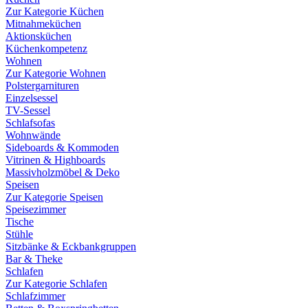
Zur Kategorie Küchen
Mitnahmeküchen
Aktionsküchen
Küchenkompetenz
Wohnen
Zur Kategorie Wohnen
Polstergarnituren
Einzelsessel
TV-Sessel
Schlafsofas
Wohnwände
Sideboards & Kommoden
Vitrinen & Highboards
Massivholzmöbel & Deko
Speisen
Zur Kategorie Speisen
Speisezimmer
Tische
Stühle
Sitzbänke & Eckbankgruppen
Bar & Theke
Schlafen
Zur Kategorie Schlafen
Schlafzimmer