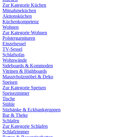
Zur Kategorie Küchen
Mitnahmeküchen
Aktionsküchen
Küchenkompetenz
Wohnen
Zur Kategorie Wohnen
Polstergarnituren
Einzelsessel
TV-Sessel
Schlafsofas
Wohnwände
Sideboards & Kommoden
Vitrinen & Highboards
Massivholzmöbel & Deko
Speisen
Zur Kategorie Speisen
Speisezimmer
Tische
Stühle
Sitzbänke & Eckbankgruppen
Bar & Theke
Schlafen
Zur Kategorie Schlafen
Schlafzimmer