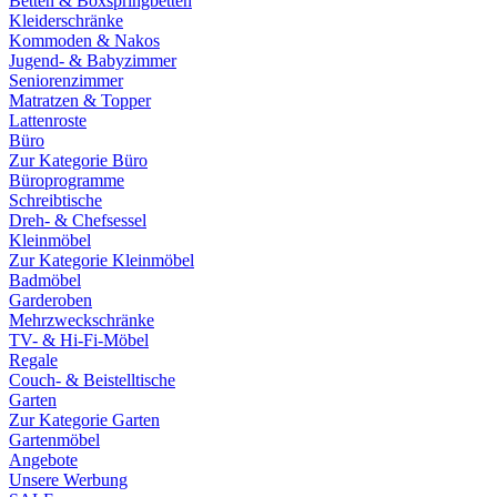
Betten & Boxspringbetten
Kleiderschränke
Kommoden & Nakos
Jugend- & Babyzimmer
Seniorenzimmer
Matratzen & Topper
Lattenroste
Büro
Zur Kategorie Büro
Büroprogramme
Schreibtische
Dreh- & Chefsessel
Kleinmöbel
Zur Kategorie Kleinmöbel
Badmöbel
Garderoben
Mehrzweckschränke
TV- & Hi-Fi-Möbel
Regale
Couch- & Beistelltische
Garten
Zur Kategorie Garten
Gartenmöbel
Angebote
Unsere Werbung