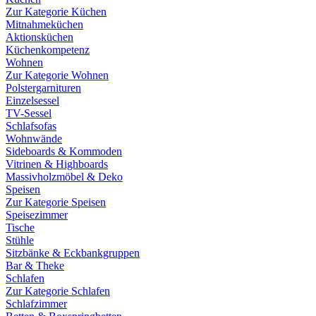
Zur Kategorie Küchen
Mitnahmeküchen
Aktionsküchen
Küchenkompetenz
Wohnen
Zur Kategorie Wohnen
Polstergarnituren
Einzelsessel
TV-Sessel
Schlafsofas
Wohnwände
Sideboards & Kommoden
Vitrinen & Highboards
Massivholzmöbel & Deko
Speisen
Zur Kategorie Speisen
Speisezimmer
Tische
Stühle
Sitzbänke & Eckbankgruppen
Bar & Theke
Schlafen
Zur Kategorie Schlafen
Schlafzimmer