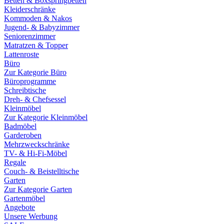
Betten & Boxspringbetten
Kleiderschränke
Kommoden & Nakos
Jugend- & Babyzimmer
Seniorenzimmer
Matratzen & Topper
Lattenroste
Büro
Zur Kategorie Büro
Büroprogramme
Schreibtische
Dreh- & Chefsessel
Kleinmöbel
Zur Kategorie Kleinmöbel
Badmöbel
Garderoben
Mehrzweckschränke
TV- & Hi-Fi-Möbel
Regale
Couch- & Beistelltische
Garten
Zur Kategorie Garten
Gartenmöbel
Angebote
Unsere Werbung