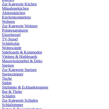
Zur Kategorie Küchen
Mitnahmeküchen
Aktionsküchen
Küchenkompetenz
Wohnen
Zur Kategorie Wohnen
Polstergarnituren
Einzelsessel
TV-Sessel
Schlafsofas
Wohnwände
Sideboards & Kommoden
Vitrinen & Highboards
Massivholzmöbel & Deko
Speisen
Zur Kategorie Speisen
Speisezimmer
Tische
Stühle
Sitzbänke & Eckbankgruppen
Bar & Theke
Schlafen
Zur Kategorie Schlafen
Schlafzimmer