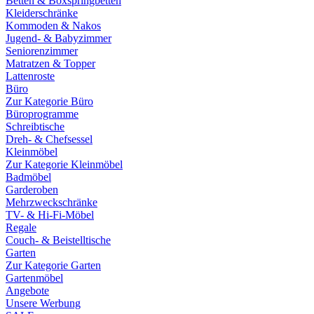
Betten & Boxspringbetten
Kleiderschränke
Kommoden & Nakos
Jugend- & Babyzimmer
Seniorenzimmer
Matratzen & Topper
Lattenroste
Büro
Zur Kategorie Büro
Büroprogramme
Schreibtische
Dreh- & Chefsessel
Kleinmöbel
Zur Kategorie Kleinmöbel
Badmöbel
Garderoben
Mehrzweckschränke
TV- & Hi-Fi-Möbel
Regale
Couch- & Beistelltische
Garten
Zur Kategorie Garten
Gartenmöbel
Angebote
Unsere Werbung