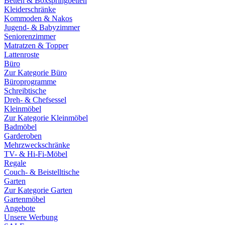
Betten & Boxspringbetten
Kleiderschränke
Kommoden & Nakos
Jugend- & Babyzimmer
Seniorenzimmer
Matratzen & Topper
Lattenroste
Büro
Zur Kategorie Büro
Büroprogramme
Schreibtische
Dreh- & Chefsessel
Kleinmöbel
Zur Kategorie Kleinmöbel
Badmöbel
Garderoben
Mehrzweckschränke
TV- & Hi-Fi-Möbel
Regale
Couch- & Beistelltische
Garten
Zur Kategorie Garten
Gartenmöbel
Angebote
Unsere Werbung