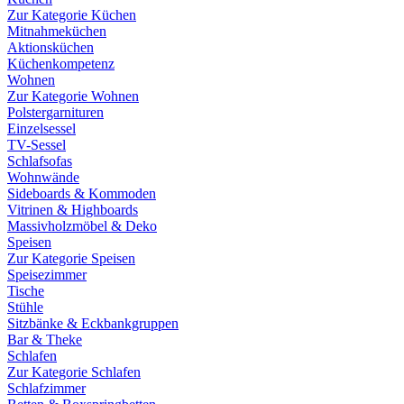
Zur Kategorie Küchen
Mitnahmeküchen
Aktionsküchen
Küchenkompetenz
Wohnen
Zur Kategorie Wohnen
Polstergarnituren
Einzelsessel
TV-Sessel
Schlafsofas
Wohnwände
Sideboards & Kommoden
Vitrinen & Highboards
Massivholzmöbel & Deko
Speisen
Zur Kategorie Speisen
Speisezimmer
Tische
Stühle
Sitzbänke & Eckbankgruppen
Bar & Theke
Schlafen
Zur Kategorie Schlafen
Schlafzimmer